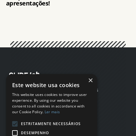
apresentações!
×
Este website usa cookies
Home
Testimonials
This website uses cookies to improve user
Case studies
FAQs
experience. By using our website you
Method
About
consent to all cookies in accordance with
Services
Newsletter
our Cookie Policy.
Ler mais
Portfolio
Blog
ESTRITAMENTE NECESSÁRIOS
Portuguese
English
DESEMPENHO