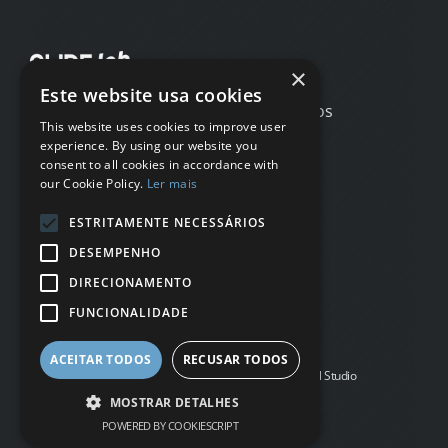
×
Este website usa cookies
Início
Testemunhos
This website uses cookies to improve user
Casos de estudo
FAQs
experience. By using our website you
Método
Sobre
consent to all cookies in accordance with
Serviços
Newsletter
our Cookie Policy.
Ler mais
Portfólio
Blog
ESTRITAMENTE NECESSÁRIOS
Portuguese
English
DESEMPENHO
DIRECIONAMENTO
QUERO UMA APRESENTAÇÃO
FUNCIONALIDADE
Política de Privacidade
ACEITAR TODOS
RECUSAR TODOS
Copyright 2024 © Slide Lab / Desenvolvido por Super Cool Studio
MOSTRAR DETALHES
POWERED BY COOKIESCRIPT